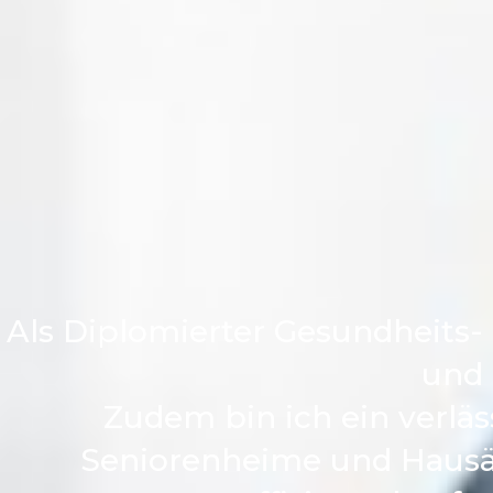
Als Diplomierter Gesundheits- 
und 
Zudem bin ich ein verläs
Seniorenheime und Hausärz